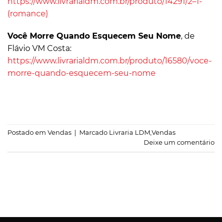
https://www.livrarialdm.com.br/produto/14291/2–1-
(romance)
Você Morre Quando Esquecem Seu Nome
, de
Flávio VM Costa:
https://www.livrarialdm.com.br/produto/16580/voce-
morre-quando-esquecem-seu-nome
Postado em
Vendas
|
Marcado
Livraria LDM
,
Vendas
Deixe um comentário