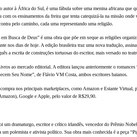
o autor à África do Sul, é uma fábula sobre uma menina africana que q
ita com os ensinamentos da freira que tenta catequizá-la na missão onde
ncontra pelo caminho, cada uma representando uma religião.
em Busca de Deus” é uma obra que põe em xeque as religiões organiz
nte nos dias de hoje. A edição brasileira traz uma nova tradução, assina
ês a escrita de construções tortuosas do escritor, mais versado no teatr
ivros ao mercado editorial. A editora lançou anteriormente o romances
ecem Seu Nome”, de Flávio VM Costa, ambos escritores baianos.
a compra nos principais marketplaces, como Amazon e Estante Virtual,
 (Amazon), Google e Apple, pelo valor de R$29,90.
um dramaturgo, escritor e crítico irlandês, vencedor do Prêmio Nobel
da um polemista e ativista político. Sua obra mais conhecida é a peça “