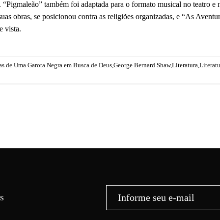
 “Pigmaleão” também foi adaptada para o formato musical no teatro 
uas obras, se posicionou contra as religiões organizadas, e “As Aven
 vista.
as de Uma Garota Negra em Busca de Deus
,
George Bernard Shaw
,
Literatura
,
Literatu
s