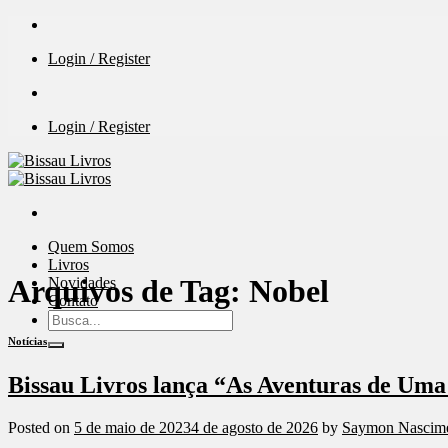
Skip
to
Login / Register
content
Login / Register
Quem Somos
Livros
Arquivos de Tag:
Nobel
Novidades
Contato
Search
for:
Notícias
Bissau Livros lança “As Aventuras de Um
Posted on
5 de maio de 2023
4 de agosto de 2026
by
Saymon Nascim