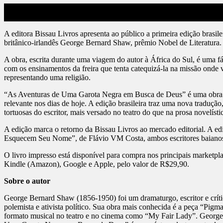
05
maio
A editora Bissau Livros apresenta ao público a primeira edição bras
britânico-irlandês George Bernard Shaw, prêmio Nobel de Literatura
A obra, escrita durante uma viagem do autor à África do Sul, é uma f
com os ensinamentos da freira que tenta catequizá-la na missão onde
representando uma religião.
“As Aventuras de Uma Garota Negra em Busca de Deus” é uma obra qu
relevante nos dias de hoje. A edição brasileira traz uma nova tradução
tortuosas do escritor, mais versado no teatro do que na prosa novelísti
A edição marca o retorno da Bissau Livros ao mercado editorial. A 
Esquecem Seu Nome”, de Flávio VM Costa, ambos escritores baiano
O livro impresso está disponível para compra nos principais marketp
Kindle (Amazon), Google e Apple, pelo valor de R$29,90.
Sobre o autor
George Bernard Shaw (1856-1950) foi um dramaturgo, escritor e crític
polemista e ativista político. Sua obra mais conhecida é a peça “Pi
formato musical no teatro e no cinema como “My Fair Lady”. George B