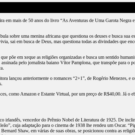
ileira em mais de 50 anos do livro “As Aventuras de Uma Garota Negra
.
ábula sobre uma menina africana que questiona os deuses e busca sua es
 vivia, sai em busca de Deus, mas questiona todas as divindades que en
e põe em xeque as religiões organizadas e busca um sentido humanist
, assinada pelo jornalista baiano Vítor Pamplona, que transpõe para o p
ca.
editora lançou anteriormente o romances “2+1”, de Rogério Menezes, e
s.
laces, como Amazon e Estante Virtual, por um preço de R$40,00. Já o eb
o irlandês, vencedor do Prêmio Nobel de Literatura de 1925. De inclin
gmaleão”, cuja adaptação para o cinema de 1938 lhe rendeu um Oscar. “
ernard Shaw, em várias de suas obras, se posicionou contra as religiõ