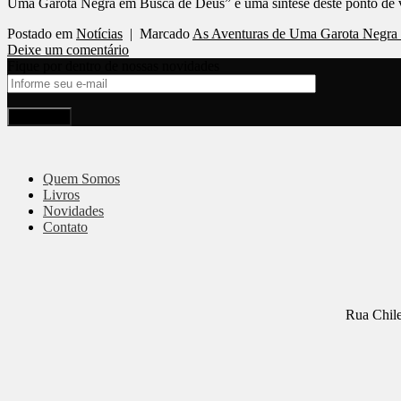
Uma Garota Negra em Busca de Deus” é uma síntese deste ponto de v
Postado em
Notícias
|
Marcado
As Aventuras de Uma Garota Negra
Deixe um comentário
Fique por dentro de nossas novidades
Quem Somos
Livros
Novidades
Contato
Rua Chile